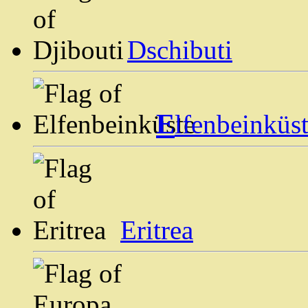
Dschibuti
E
lfenbeinküs
Eritrea