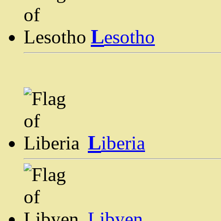
L
esotho
L
iberia
Libyen