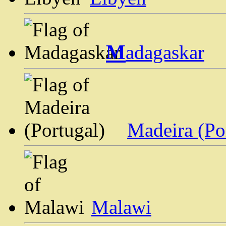
M
adagaskar
Madeira (Po
Malawi