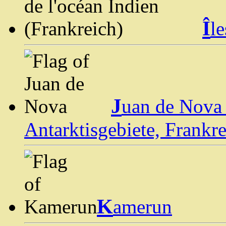
Î
l
J
uan de Nova 
Antarktisgebiete, Frankre
K
amerun