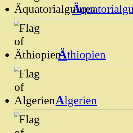
Ä
quatorialg
Ä
thiopien
A
lgerien