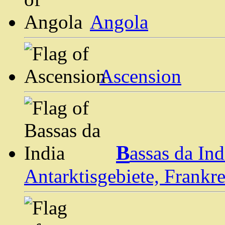
Angola
Ascension
B
assas da In
Antarktisgebiete, Frankre