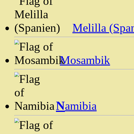
Melilla (Spa
Mosambik
N
amibia