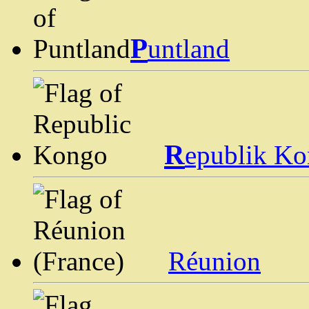
P
untland
R
epublik K
Réunion