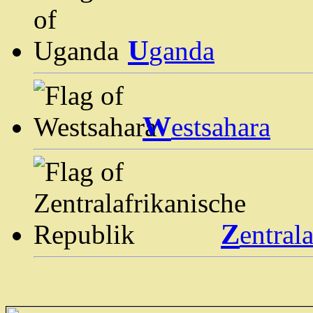
U
ganda
W
estsahara
Z
entrala