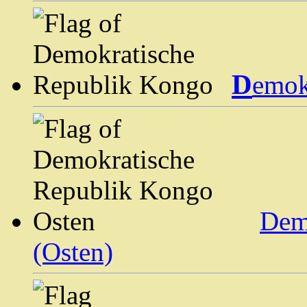
D
emok
Dem
(Osten)