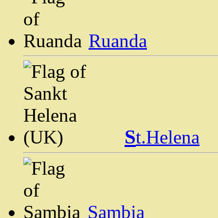
Ruanda
S
t.Helena
Sambia