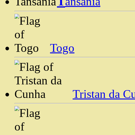
T
ansania
Togo
Tristan da C