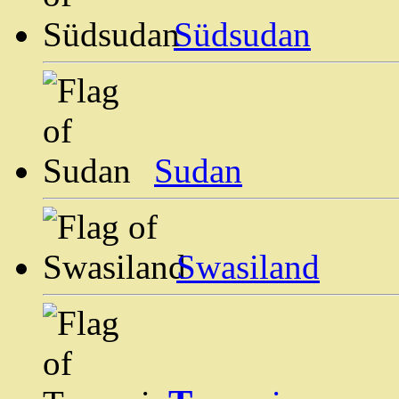
Südsudan
Sudan
Swasiland