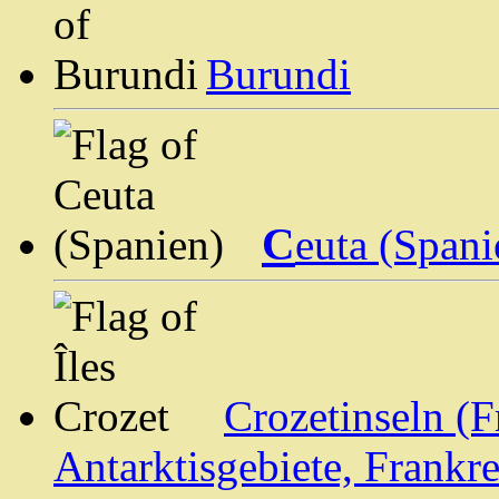
Burundi
C
euta (Spani
Crozetinseln (
Antarktisgebiete, Frankre