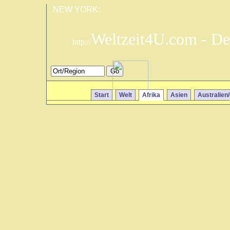
NEW YORK:
Weltzeit4U.com - De
http://
Start
Welt
Afrika
Asien
Australien