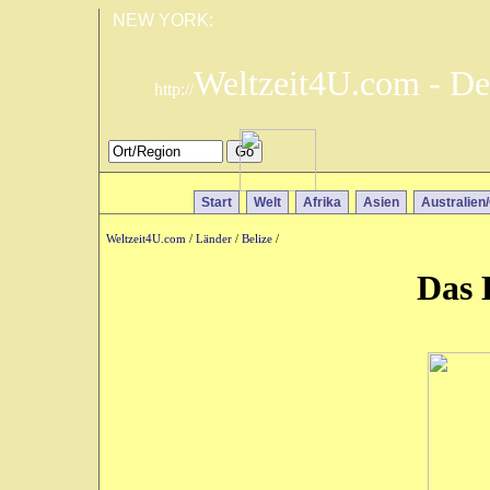
NEW YORK:
Weltzeit4U.com - De
http://
Start
Welt
Afrika
Asien
Australien
Weltzeit4U.com
/
Länder
/
Belize
/
Das 