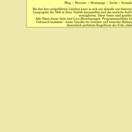
Blog
|
Browser
|
Homepage
|
Suche
|
Kontak
Bei den hier aufgeführten Ländern kann es sich um aktuelle wie historis
Geographie der Welt in Ihrer Vielfalt darzustellen und das einfache Au
ermöglichen. Diese Seiten sind gesells
Alle Daten dieser Seite sind Live-Berechnungen. Programmierfehler kö
Gebrauch bestimmt - keine Gewähr für Irrtümer und keinerlei Haftung
theoretisch perfekten Kugelform der Erde, dahe