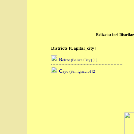
Belize ist in 6 Distrikt
Districts [Capital_city]
B
elize (Belize City) [1]
C
ayo (San Ignacio) [2]