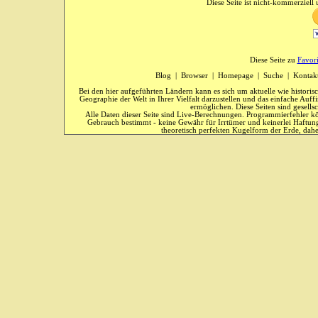
Diese Seite ist nicht-kommerziell u
Diese Seite zu
Favor
Blog
|
Browser
|
Homepage
|
Suche
|
Kontak
Bei den hier aufgeführten Ländern kann es sich um aktuelle wie historis
Geographie der Welt in Ihrer Vielfalt darzustellen und das einfache Au
ermöglichen. Diese Seiten sind gesells
Alle Daten dieser Seite sind Live-Berechnungen. Programmierfehler kö
Gebrauch bestimmt - keine Gewähr für Irrtümer und keinerlei Haftung
theoretisch perfekten Kugelform der Erde, dahe