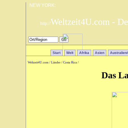
NEW YORK:
Weltzeit4U.com - De
http://
Start
Welt
Afrika
Asien
Australien
Weltzeit4U.com
/
Länder
/
Costa Rica
/
Das La