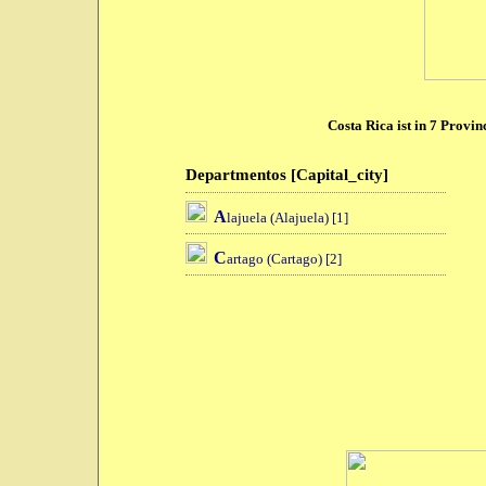
Costa Rica ist in 7 Provinc
Departmentos [Capital_city]
A
lajuela (Alajuela) [1]
C
artago (Cartago) [2]