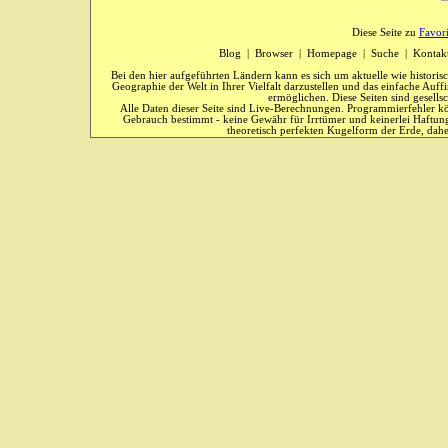
Diese Seite zu
Favor
Blog
|
Browser
|
Homepage
|
Suche
|
Kontak
Bei den hier aufgeführten Ländern kann es sich um aktuelle wie historis
Geographie der Welt in Ihrer Vielfalt darzustellen und das einfache Au
ermöglichen. Diese Seiten sind gesells
Alle Daten dieser Seite sind Live-Berechnungen. Programmierfehler kö
Gebrauch bestimmt - keine Gewähr für Irrtümer und keinerlei Haftung
theoretisch perfekten Kugelform der Erde, dahe