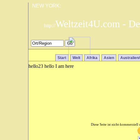
NEW YORK:
Weltzeit4U.com - De
http://
Start
Welt
Afrika
Asien
Australien
hello23 hello I am here
Diese Seite ist nicht-kommerziell u