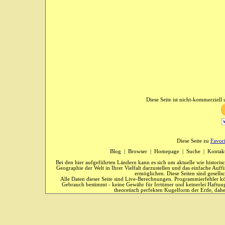
Diese Seite ist nicht-kommerziell u
Diese Seite zu
Favor
Blog
|
Browser
|
Homepage
|
Suche
|
Kontak
Bei den hier aufgeführten Ländern kann es sich um aktuelle wie historis
Geographie der Welt in Ihrer Vielfalt darzustellen und das einfache Au
ermöglichen. Diese Seiten sind gesells
Alle Daten dieser Seite sind Live-Berechnungen. Programmierfehler kö
Gebrauch bestimmt - keine Gewähr für Irrtümer und keinerlei Haftung
theoretisch perfekten Kugelform der Erde, dahe