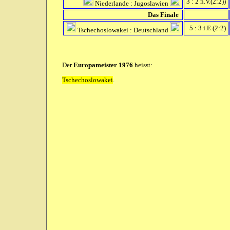
3 : 2 n.V.(2:2))
Niederlande : Jugoslawien
Das Finale
5 : 3 i.E.(2:2)
Tschechoslowakei : Deutschland
Der
Europameister 1976
heisst:
Tschechoslowakei
.