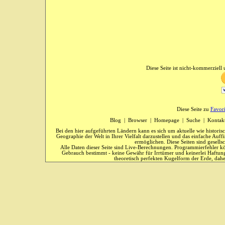
Diese Seite ist nicht-kommerziell u
Diese Seite zu
Favor
Blog
|
Browser
|
Homepage
|
Suche
|
Kontak
Bei den hier aufgeführten Ländern kann es sich um aktuelle wie historis
Geographie der Welt in Ihrer Vielfalt darzustellen und das einfache Au
ermöglichen. Diese Seiten sind gesells
Alle Daten dieser Seite sind Live-Berechnungen. Programmierfehler kö
Gebrauch bestimmt - keine Gewähr für Irrtümer und keinerlei Haftung
theoretisch perfekten Kugelform der Erde, dahe