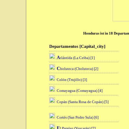
Honduras ist in 18 Departame
Departamentos [Capital_city]
A
tlántida (La Ceiba) [1]
C
holuteca (Choluteca) [2]
Colón (Trujillo) [3]
Comayagua (Comayagua) [4]
Copán (Santa Rosa de Copán) [5]
Cortés (San Pedro Sula) [6]
E
l Paraíso (Yuscarán) [7]