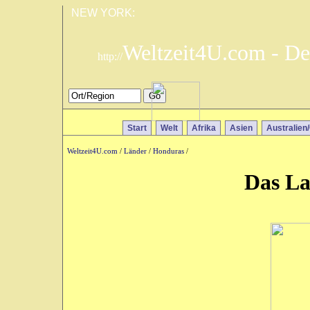
NEW YORK:
Weltzeit4U.com - De
http://
Start
Welt
Afrika
Asien
Australien
Weltzeit4U.com
/
Länder
/
Honduras
/
Das L