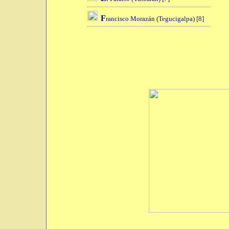
F
rancisco Morazán (Tegucigalpa) [8]