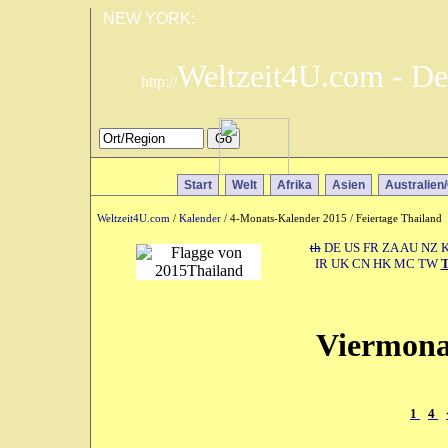
NEW YORK:
Weltzeit4U.com - De
http://
Start
Welt
Afrika
Asien
Australien
Weltzeit4U.com
/
Kalender
/ 4-Monats-Kalender 2015 / Feiertage Thailand
th
DE
US
FR
ZA
AU
NZ
IR
UK
CN
HK
MC
TW
Viermona
1
4