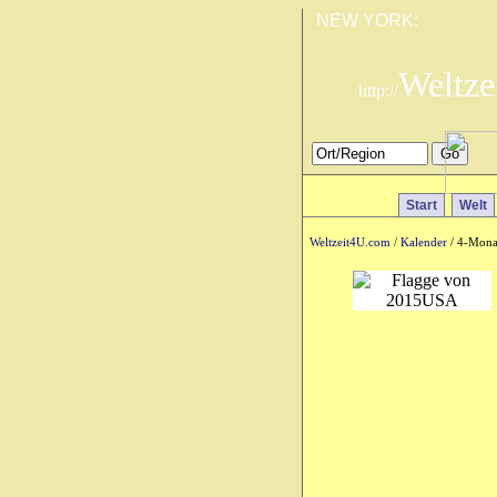
NEW YORK:
Weltze
http://
Start
Welt
Weltzeit4U.com
/
Kalender
/ 4-Mona