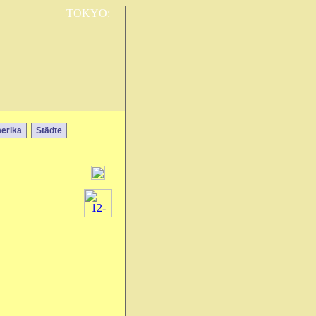
TOKYO:
erika
Städte