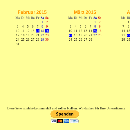
Februar 2015
März 2015
A
Mo
Di
Mi
Do
Fr
Sa
So
Mo
Di
Mi
Do
Fr
Sa
So
Mo
Di
1
2
1
2
1
3
4
5
6
7
8
9
3
4
5
6
7
8
9
7
8
10
11
12
13
14
15
16
10
11
12
13
14
15
16
14
1
17
18
19
20
21
22
23
17
18
19
20
21
22
23
21
2
24
25
26
27
28
29
30
24
25
26
27
28
28
2
31
Diese Seite ist nicht-kommerziell und soll es bleiben. Wir danken für Ihre Unterstützung: