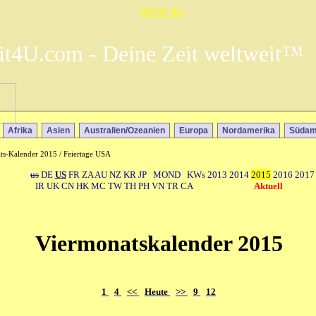
BERLIN:
it4U.com - Deine Zeit weltweit™
Afrika
Asien
Australien/Ozeanien
Europa
Nordamerika
Südam
ts-Kalender 2015 / Feiertage USA
us
DE
US
FR
ZA
AU
NZ
KR
JP
MOND
KWs
2013
2014
2015
2016
2017
IR
UK
CN
HK
MC
TW
TH
PH
VN
TR
CA
Aktuell
Viermonatskalender 2015
1
4
<<
Heute
>>
9
12