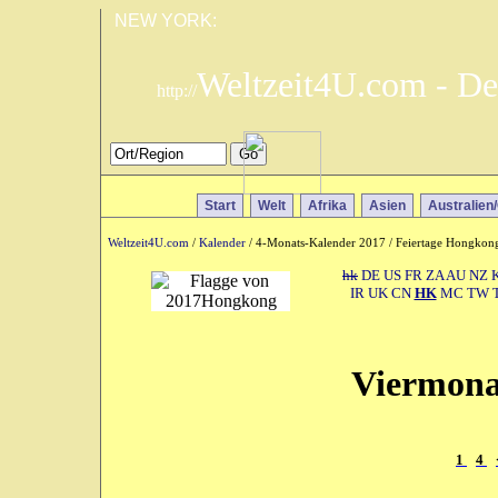
NEW YORK:
Weltzeit4U.com - De
http://
Start
Welt
Afrika
Asien
Australien
Weltzeit4U.com
/
Kalender
/ 4-Monats-Kalender 2017 / Feiertage Hongkon
hk
DE
US
FR
ZA
AU
NZ
IR
UK
CN
HK
MC
TW
Viermona
1
4