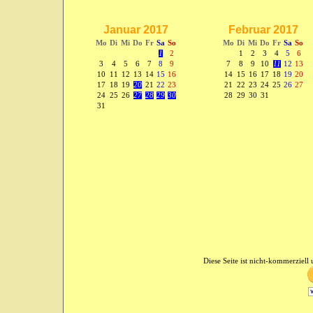
Januar 2017
Februar 2017
Mo
Di
Mi
Do
Fr
Sa
So
Mo
Di
Mi
Do
Fr
Sa
So
1
2
1
2
3
4
5
6
3
4
5
6
7
8
9
7
8
9
10
11
12
13
10
11
12
13
14
15
16
14
15
16
17
18
19
20
17
18
19
20
21
22
23
21
22
23
24
25
26
27
24
25
26
27
28
29
30
28
29
30
31
31
Diese Seite ist nicht-kommerziell u