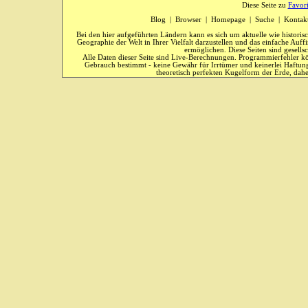
Diese Seite zu
Favor
Blog
|
Browser
|
Homepage
|
Suche
|
Kontak
Bei den hier aufgeführten Ländern kann es sich um aktuelle wie historis
Geographie der Welt in Ihrer Vielfalt darzustellen und das einfache Au
ermöglichen. Diese Seiten sind gesells
Alle Daten dieser Seite sind Live-Berechnungen. Programmierfehler kö
Gebrauch bestimmt - keine Gewähr für Irrtümer und keinerlei Haftung
theoretisch perfekten Kugelform der Erde, dahe