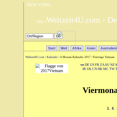
NEW YORK:
Weltzeit4U.com - De
http://
Start
Welt
Afrika
Asien
Australien
Weltzeit4U.com
/
Kalender
/ 4-Monats-Kalender 2017 / Feiertage Vietnam
vn
DE
US
FR
ZA
AU
NZ
IR
UK
CN
HK
MC
TW
Viermona
1
4