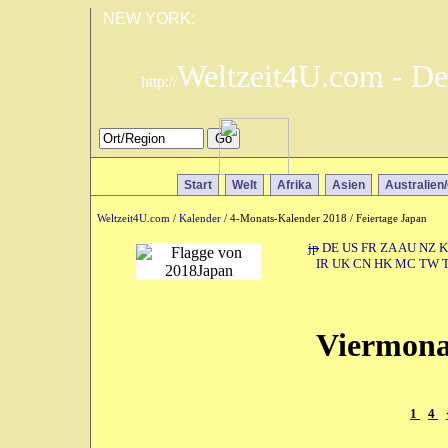
NEW YORK:
Weltzeit4U.com - De
http://
Start
Welt
Afrika
Asien
Australien
Weltzeit4U.com
/
Kalender
/ 4-Monats-Kalender 2018 / Feiertage Japan
jp
DE
US
FR
ZA
AU
NZ
K
IR
UK
CN
HK
MC
TW
Viermona
1
4