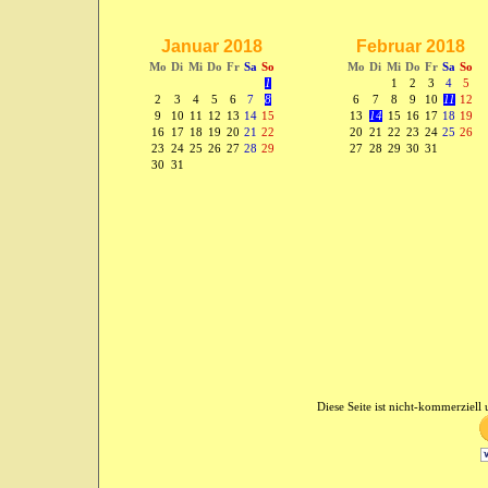
Januar 2018
Februar 2018
Mo
Di
Mi
Do
Fr
Sa
So
Mo
Di
Mi
Do
Fr
Sa
So
1
1
2
3
4
5
2
3
4
5
6
7
8
6
7
8
9
10
11
12
9
10
11
12
13
14
15
13
14
15
16
17
18
19
16
17
18
19
20
21
22
20
21
22
23
24
25
26
23
24
25
26
27
28
29
27
28
29
30
31
30
31
Diese Seite ist nicht-kommerziell u