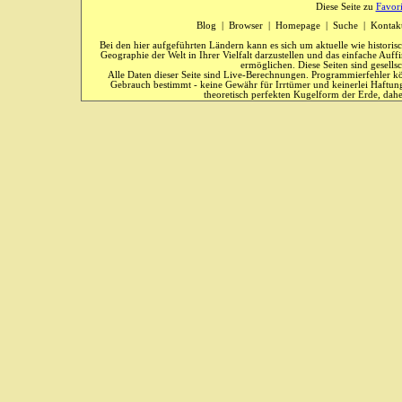
Diese Seite zu
Favor
Blog
|
Browser
|
Homepage
|
Suche
|
Kontak
Bei den hier aufgeführten Ländern kann es sich um aktuelle wie historis
Geographie der Welt in Ihrer Vielfalt darzustellen und das einfache Au
ermöglichen. Diese Seiten sind gesells
Alle Daten dieser Seite sind Live-Berechnungen. Programmierfehler kö
Gebrauch bestimmt - keine Gewähr für Irrtümer und keinerlei Haftung
theoretisch perfekten Kugelform der Erde, dahe