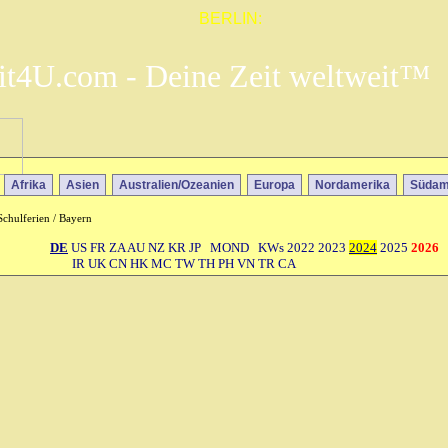
BERLIN:
it4U.com - Deine Zeit weltweit™
Afrika
Asien
Australien/Ozeanien
Europa
Nordamerika
Südam
Schulferien / Bayern
DE
US
FR
ZA
AU
NZ
KR
JP
MOND
KWs
2022
2023
2024
2025
2026
IR
UK
CN
HK
MC
TW
TH
PH
VN
TR
CA