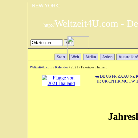
NEW YORK:
Weltzeit4U.com - De
http://
Start
Welt
Afrika
Asien
Australien
Weltzeit4U.com
/
Kalender
/ 2021 / Feiertage Thailand
th
DE
US
FR
ZA
AU
NZ
IR
UK
CN
HK
MC
TW
Jahres