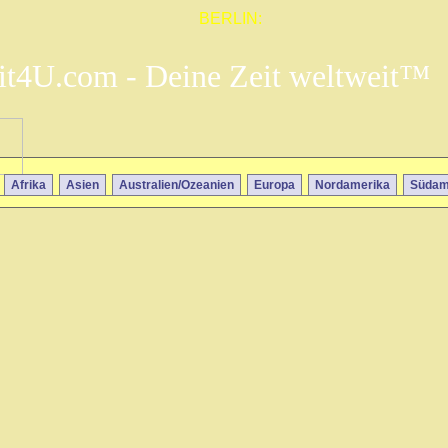
BERLIN:
it4U.com - Deine Zeit weltweit™
Afrika
Asien
Australien/Ozeanien
Europa
Nordamerika
Südam