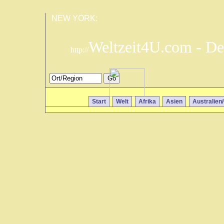
NEW YORK:
Weltzeit4U.com - De
http://
Start
Welt
Afrika
Asien
Australien