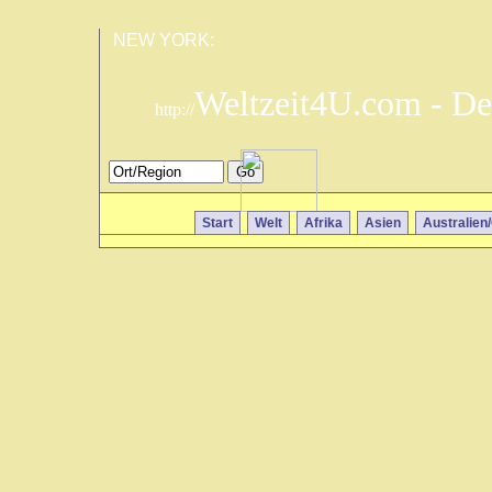
NEW YORK:
Weltzeit4U.com - De
http://
Start
Welt
Afrika
Asien
Australien