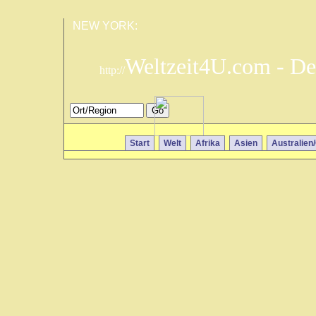
NEW YORK:
Weltzeit4U.com - De
http://
Start
Welt
Afrika
Asien
Australien