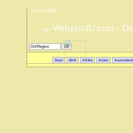
NEW YORK:
Weltzeit4U.com - De
http://
Start
Welt
Afrika
Asien
Australien