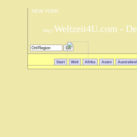
NEW YORK:
Weltzeit4U.com - De
http://
Start
Welt
Afrika
Asien
Australien