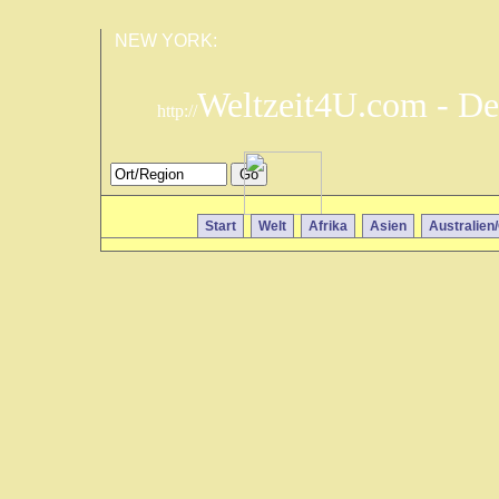
NEW YORK:
Weltzeit4U.com - De
http://
Start
Welt
Afrika
Asien
Australien