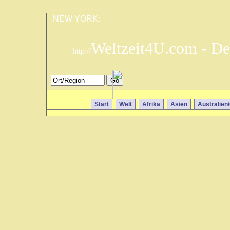
NEW YORK:
Weltzeit4U.com - De
http://
Start
Welt
Afrika
Asien
Australien