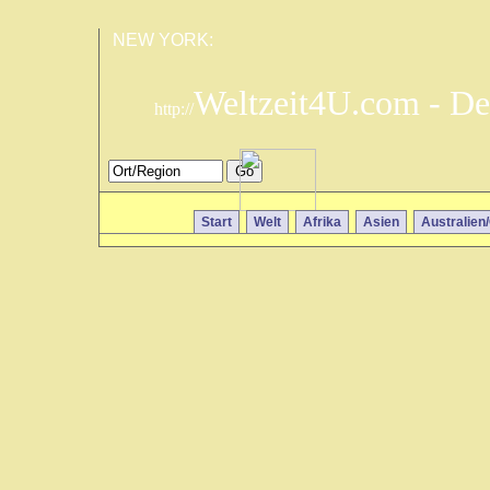
NEW YORK:
Weltzeit4U.com - De
http://
Start
Welt
Afrika
Asien
Australien