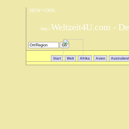
NEW YORK:
Weltzeit4U.com - De
http://
Start
Welt
Afrika
Asien
Australien