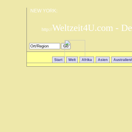
NEW YORK:
Weltzeit4U.com - De
http://
Start
Welt
Afrika
Asien
Australien