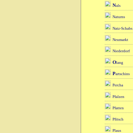
N
als
Naturns
Natz-Schabs
Neumarkt
Niederdorf
O
lang
P
artschins
Percha
Pfalzen
Pfatten
Pfitsch
Plaus