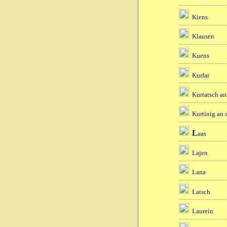
Kiens
Klausen
Kuens
Kurfar
Kurtatsch an
Kurtinig an 
L
aas
Lajen
Lana
Latsch
Laurein