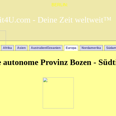
BERLIN:
it4U.com - Deine Zeit weltweit™
Afrika
Asien
Australien/Ozeanien
Europa
Nordamerika
Südam
e autonome Provinz Bozen - Südt