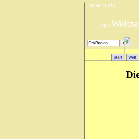
NEW YORK:
Weltze
http://
Start
Welt
Di