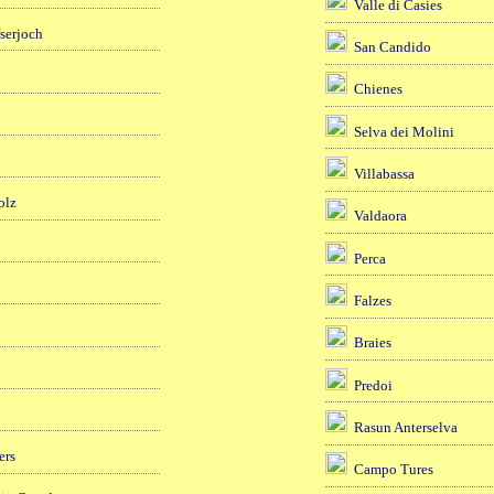
Valle di Casies
fserjoch
San Candido
Chienes
Selva dei Molini
Villabassa
olz
Valdaora
Perca
Falzes
Braies
Predoi
Rasun Anterselva
ers
Campo Tures