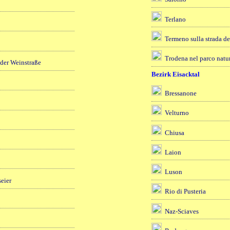
Terlano
Termeno sulla strada de
Trodena nel parco natu
der Weinstraße
Bezirk Eisacktal
Bressanone
Velturno
Chiusa
Laion
Luson
eier
Rio di Pusteria
Naz-Sciaves