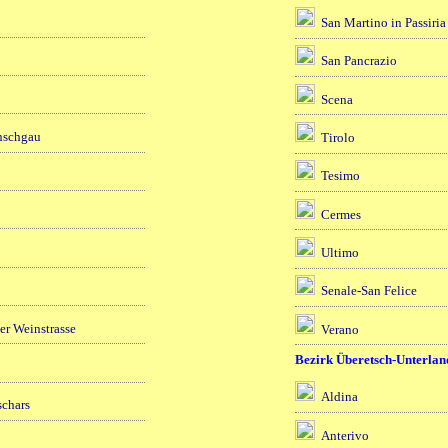
San Martino in Passiria
San Pancrazio
Scena
nschgau
Tirolo
Tesimo
Cermes
Ultimo
Senale-San Felice
der Weinstrasse
Verano
Bezirk Überetsch-Unterlan
Aldina
schars
Anterivo