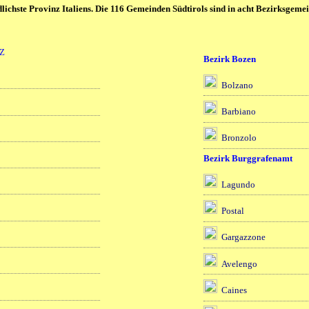
rdlichste Provinz Italiens. Die 116 Gemeinden Südtirols sind in acht Bezirksgemei
 Z
Bezirk Bozen
Bolzano
Barbiano
Bronzolo
Bezirk Burggrafenamt
Lagundo
Postal
Gargazzone
Avelengo
Caines