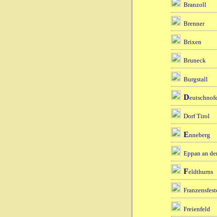
Branzoll
Brenner
Brixen
Bruneck
Burgstall
D
eutschnof
Dorf Tirol
E
nneberg
Eppan an der
F
eldthurns
Franzensfest
Freienfeld