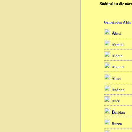
Südtirol ist die nö
Gemeinden A bis
A
btei
Ahrntal
Aldein
Algund
Altrei
Andrian
Auer
B
arbian
Bozen