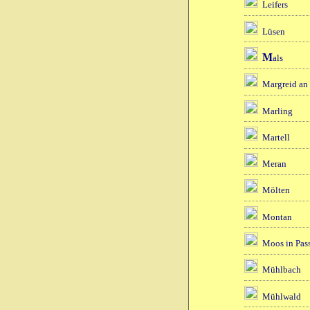
Leifers
Lüsen
M
als
Margreid an 
Marling
Martell
Meran
Mölten
Montan
Moos in Pass
Mühlbach
Mühlwald