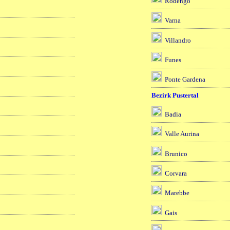
Rodengo
Varna
Villandro
Funes
Ponte Gardena
Bezirk Pustertal
Badia
Valle Aurina
Brunico
Corvara
Marebbe
Gais