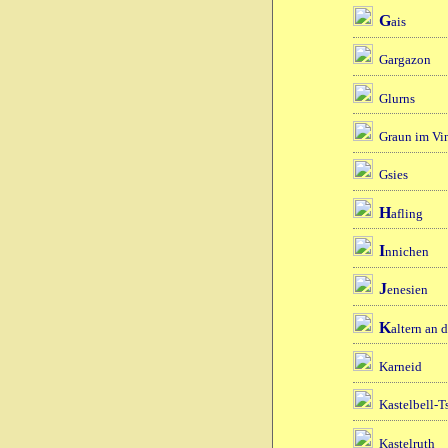
G
ais
Gargazon
Glurns
Graun im Vi
Gsies
H
afling
I
nnichen
J
enesien
K
altern an 
Karneid
Kastelbell-T
Kastelruth