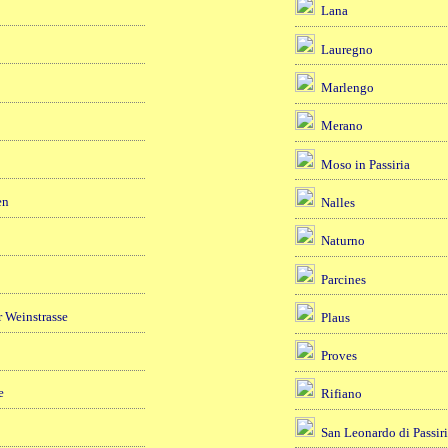
Lana
Lauregno
Marlengo
Merano
Moso in Passiria
en
Nalles
Naturno
Parcines
 Weinstrasse
Plaus
Proves
e
Rifiano
San Leonardo di Passir