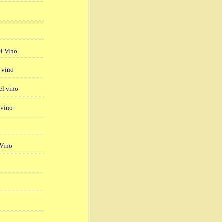
el Vino
l vino
el vino
 vino
 Vino