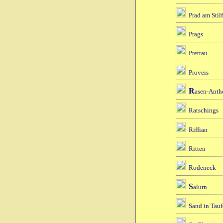
Prad am Stil
Prags
Prettau
Proveis
R
asen-Anth
Ratschings
Riffian
Ritten
Rodeneck
S
alurn
Sand in Tauf