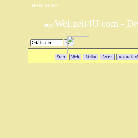
NEW YORK:
Weltzeit4U.com - De
http://
Start
Welt
Afrika
Asien
Australien