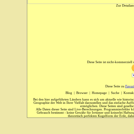
Zur Detailans
Diese Seite ist nicht-kommerziell u
Diese Seite zu
Favor
Blog
|
Browser
|
Homepage
|
Suche
|
Kontak
Bei den hier aufgeführten Ländern kann es sich um aktuelle wie historis
Geographie der Welt in Ihrer Vielfalt darzustellen und das einfache Au
ermöglichen. Diese Seiten sind gesells
Alle Daten dieser Seite sind Live-Berechnungen. Programmierfehler kö
Gebrauch bestimmt - keine Gewähr für Irrtümer und keinerlei Haftung
theoretisch perfekten Kugelform der Erde, dahe