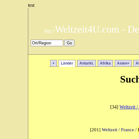
test
Weltzeit4U.com - De
http://
+
Länder
Antarkt.
Afrika
Asien+
A
Such
[34]
Weltzeit 
[201]
Weltzeit / France /