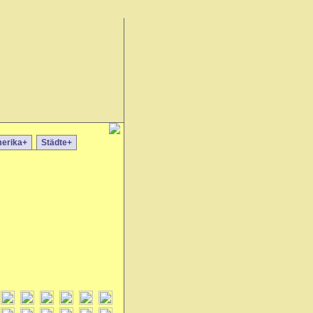
erika+
Städte+