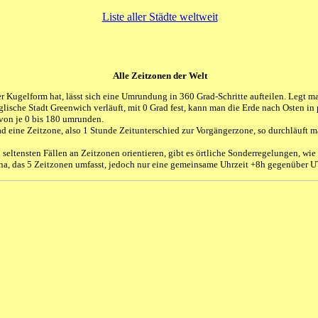
Liste aller Städte weltweit
Alle Zeitzonen der Welt
r Kugelform hat, lässt sich eine Umrundung in 360 Grad-Schritte aufteilen. Legt ma
glische Stadt Greenwich verläuft, mit 0 Grad fest, kann man die Erde nach Osten i
von je 0 bis 180 umrunden.
rad eine Zeitzone, also 1 Stunde Zeitunterschied zur Vorgängerzone, so durchläuft
seltensten Fällen an Zeitzonen orientieren, gibt es örtliche Sonderregelungen, wie z
ina, das 5 Zeitzonen umfasst, jedoch nur eine gemeinsame Uhrzeit +8h gegenüber U