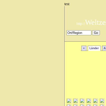
test
Weltze
http://
+
Länder
A