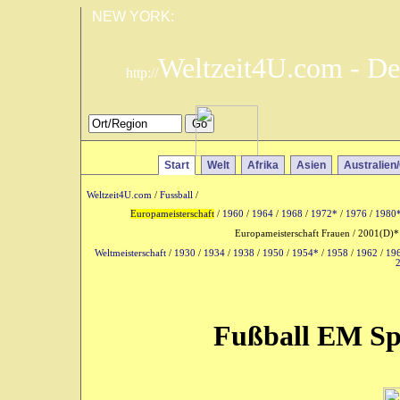
NEW YORK:
Weltzeit4U.com - De
http://
Start
Welt
Afrika
Asien
Australien
Weltzeit4U.com
/
Fussball
/
Europameisterschaft
/
1960
/
1964
/
1968
/
1972*
/
1976
/
1980
Europameisterschaft Frauen / 2001(D)*
Weltmeisterschaft
/
1930
/
1934
/
1938
/
1950
/
1954*
/
1958
/
1962
/
19
Fußball EM Spi