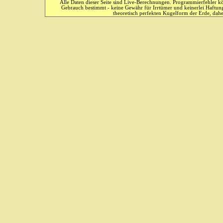
Alle Daten dieser Seite sind Live-Berechnungen. Programmierfehler kö
Gebrauch bestimmt - keine Gewähr für Irrtümer und keinerlei Haftung
theoretisch perfekten Kugelform der Erde, dahe