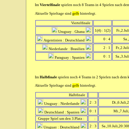
Im
Viertelfinale
spielen noch 8 Teams in 4 Spielen nach dem 
Aktuelle Spieltage sind
gelb
hinterlegt.
Viertelfinale
1(4) : 1(2)
Fr.,2.Ju
Uruguay : Ghana
0 : 4
Sa.,
Argentinien : Deutschland
2 : 1
Fr.,2.Jul
Niederlande : Brasilien
0 : 1
Sa.,3.Jul
Paraguay : Spanien
Im
Halbfinale
spielen noch 4 Teams in 2 Spielen nach dem k.
Aktuelle Spieltage sind
gelb
hinterlegt.
Halbfinale
2 : 3
Di.,6.Juli,
Uruguay : Niederlande
0 : 1
Mi.,7.Juli
Deutschland : Spanien
Gruppe Spiel um den 3.Platz :
:
2 : 3
Sa.,10.Juli,20:30h
Uruguay : Deutschland