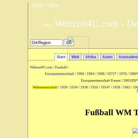
NEW YORK:
Weltzeit4U.com - De
http://
Start
Welt
Afrika
Asien
Australien
Weltzeit4U.com
/
Fussball
/
Europameisterschaft
/
1960
/
1964
/
1968
/
1972*
/
1976
/
1980
Europameisterschaft Frauen / 2001(D)*
Weltmeisterschaft
/
1930
/
1934
/
1938
/
1950
/
1954*
/
1958
/
1962
/
19
Fußball WM Ta