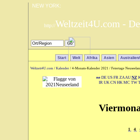
NEW YORK:
Weltzeit4U.com - De
http://
Start
Welt
Afrika
Asien
Australien
Weltzeit4U.com
/
Kalender
/ 4-Monats-Kalender 2021 / Feiertage Neuseela
nz
DE
US
FR
ZA
AU
NZ
IR
UK
CN
HK
MC
TW
Viermona
1
4