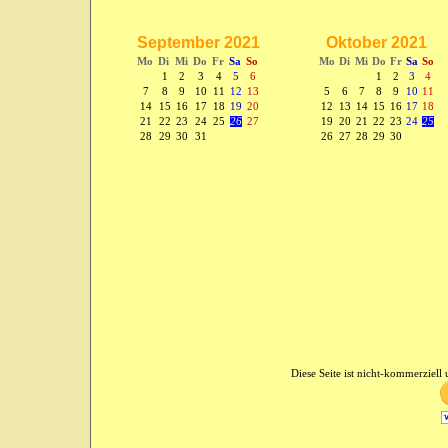
September 2021
Oktober 2021
Mo
Di
Mi
Do
Fr
Sa
So
Mo
Di
Mi
Do
Fr
Sa
So
1
2
3
4
5
6
1
2
3
4
7
8
9
10
11
12
13
5
6
7
8
9
10
11
14
15
16
17
18
19
20
12
13
14
15
16
17
18
21
22
23
24
25
26
27
19
20
21
22
23
24
25
28
29
30
31
26
27
28
29
30
Diese Seite ist nicht-kommerziell u