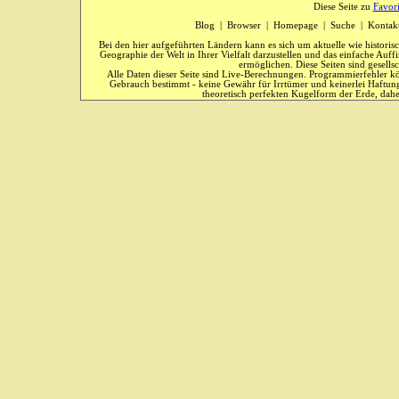
Diese Seite zu
Favor
Blog
|
Browser
|
Homepage
|
Suche
|
Kontak
Bei den hier aufgeführten Ländern kann es sich um aktuelle wie historis
Geographie der Welt in Ihrer Vielfalt darzustellen und das einfache Au
ermöglichen. Diese Seiten sind gesells
Alle Daten dieser Seite sind Live-Berechnungen. Programmierfehler kö
Gebrauch bestimmt - keine Gewähr für Irrtümer und keinerlei Haftung
theoretisch perfekten Kugelform der Erde, dahe