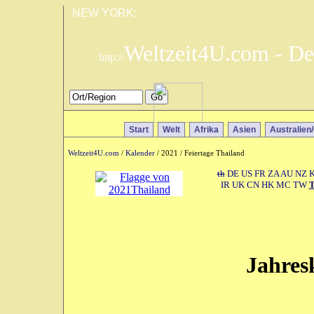
NEW YORK:
Weltzeit4U.com - De
http://
Start
Welt
Afrika
Asien
Australien
Weltzeit4U.com
/
Kalender
/ 2021 / Feiertage Thailand
th
DE
US
FR
ZA
AU
NZ
IR
UK
CN
HK
MC
TW
Jahres