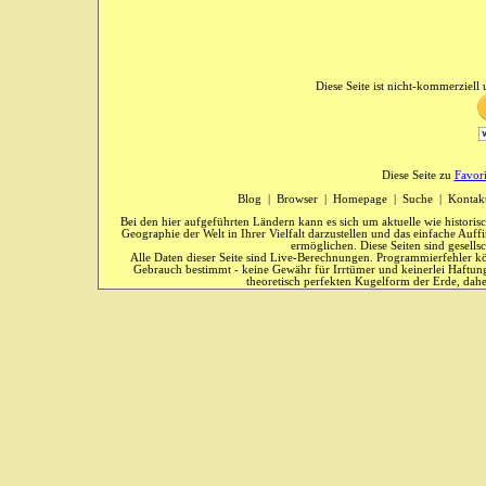
Diese Seite ist nicht-kommerziell u
Diese Seite zu
Favor
Blog
|
Browser
|
Homepage
|
Suche
|
Kontak
Bei den hier aufgeführten Ländern kann es sich um aktuelle wie historis
Geographie der Welt in Ihrer Vielfalt darzustellen und das einfache Au
ermöglichen. Diese Seiten sind gesells
Alle Daten dieser Seite sind Live-Berechnungen. Programmierfehler kö
Gebrauch bestimmt - keine Gewähr für Irrtümer und keinerlei Haftung
theoretisch perfekten Kugelform der Erde, dahe