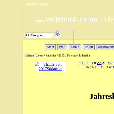
NEW YORK:
Weltzeit4U.com - De
http://
Start
Welt
Afrika
Asien
Australien
Weltzeit4U.com
/
Kalender
/ 2017 / Feiertage Südafrika
za
DE
US
FR
ZA
AU
NZ
IR
UK
CN
HK
MC
TW
Jahres