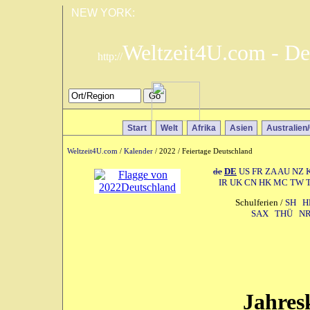
NEW YORK:
Weltzeit4U.com - De
http://
Start
Welt
Afrika
Asien
Australien
Weltzeit4U.com
/
Kalender
/ 2022 / Feiertage Deutschland
de
DE
US
FR
ZA
AU
NZ
IR
UK
CN
HK
MC
TW
Schulferien /
SH
H
SAX
THÜ
N
Jahres