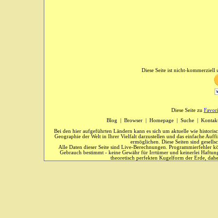
Diese Seite ist nicht-kommerziell u
Diese Seite zu
Favor
Blog
|
Browser
|
Homepage
|
Suche
|
Kontak
Bei den hier aufgeführten Ländern kann es sich um aktuelle wie historis
Geographie der Welt in Ihrer Vielfalt darzustellen und das einfache Au
ermöglichen. Diese Seiten sind gesells
Alle Daten dieser Seite sind Live-Berechnungen. Programmierfehler kö
Gebrauch bestimmt - keine Gewähr für Irrtümer und keinerlei Haftung
theoretisch perfekten Kugelform der Erde, dahe