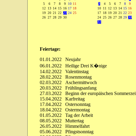
5
6
7
8
9
10
11
3
4
5
6
7
8
9
12
13
14
15
16
17
18
10
11
12
13
14
15
16
19
20
21
22
23
24
25
17
18
19
20
21
22
23
26
27
28
29
30
24
25
26
27
28
29
30
31
Feiertage:
01.01.2022 Neujahr
06.01.2022 Heilige Drei K�nige
14.02.2022 Valentinstag
28.02.2022 Rosenmontag
02.03.2022 Aschermittwoch
20.03.2022 Frühlingsanfang
27.03.2022 Beginn der europäischen Sommerzei
15.04.2022 Karfreitag
17.04.2022 Ostersonntag
18.04.2022 Ostermontag
01.05.2022 Tag der Arbeit
08.05.2022 Muttertag
26.05.2022 Himmelfahrt
05.06.2022 Pfingstsonntag