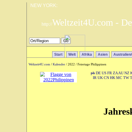
NEW YORK:
Weltzeit4U.com - De
http://
Start
Welt
Afrika
Asien
Australien
Weltzeit4U.com
/
Kalender
/ 2022 / Feiertage Philippinen
ph
DE
US
FR
ZA
AU
NZ
IR
UK
CN
HK
MC
TW
Jahres