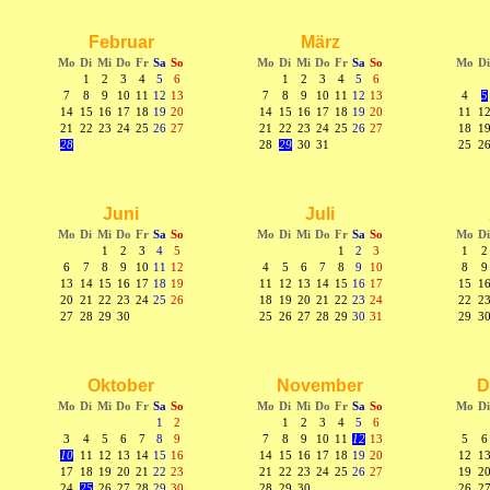
Februar
März
Mo
Di
Mi
Do
Fr
Sa
So
Mo
Di
Mi
Do
Fr
Sa
So
Mo
Di
1
2
3
4
5
6
1
2
3
4
5
6
7
8
9
10
11
12
13
7
8
9
10
11
12
13
4
5
14
15
16
17
18
19
20
14
15
16
17
18
19
20
11
1
21
22
23
24
25
26
27
21
22
23
24
25
26
27
18
1
28
28
29
30
31
25
2
Juni
Juli
Mo
Di
Mi
Do
Fr
Sa
So
Mo
Di
Mi
Do
Fr
Sa
So
Mo
Di
1
2
3
4
5
1
2
3
1
2
6
7
8
9
10
11
12
4
5
6
7
8
9
10
8
9
13
14
15
16
17
18
19
11
12
13
14
15
16
17
15
1
20
21
22
23
24
25
26
18
19
20
21
22
23
24
22
2
27
28
29
30
25
26
27
28
29
30
31
29
3
Oktober
November
D
Mo
Di
Mi
Do
Fr
Sa
So
Mo
Di
Mi
Do
Fr
Sa
So
Mo
Di
1
2
1
2
3
4
5
6
3
4
5
6
7
8
9
7
8
9
10
11
12
13
5
6
10
11
12
13
14
15
16
14
15
16
17
18
19
20
12
1
17
18
19
20
21
22
23
21
22
23
24
25
26
27
19
2
24
25
26
27
28
29
30
28
29
30
26
2