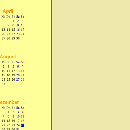
April
Mi
Do
Fr
Sa
So
1
2
3
6
7
8
9
10
2
13
14
15
16
17
9
20
21
22
23
24
6
27
28
29
30
August
Mi
Do
Fr
Sa
So
3
4
5
6
7
10
11
12
13
14
6
17
18
19
20
21
3
24
25
26
27
28
0
31
ezember
Mi
Do
Fr
Sa
So
1
2
3
4
7
8
9
10
11
3
14
15
16
17
18
0
21
22
23
24
25
7
28
29
30
31