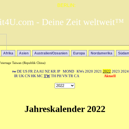
BERLIN:
it4U.com - Deine Zeit weltweit™
Afrika
Asien
Australien/Ozeanien
Europa
Nordamerika
Südam
Feiertage Taiwan (Republik China)
tw
DE
US
FR
ZA
AU
NZ
KR
JP
MOND
KWs
2020
2021
2022
2023
2024
IR
UK
CN
HK
MC
TW
TH
PH
VN
TR
CA
Aktuell
Jahreskalender 2022