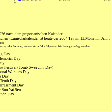
31
2026 nach dem gregorianischen Kalender.
chen) Lunisolarkalender ist heute der 2004.Tag im 13.Monat im Jahr .
mm .
amstag oder Sonntag, können sie auf die folgenden Wochentage verlegt werden.
ng Day
emorial Day
Day
g Festival (Tomb Sweeping Day)
ional Worker's Day
s Day
Tenth Day
rrassment Day
 Sun Yat Sen
ution Day