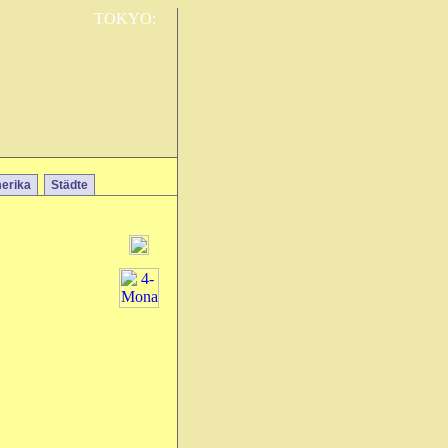
TOKYO:
erika
Städte